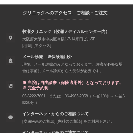
クリニックへのアクセス、ご相談・ご注文
牧瀬クリニック（牧瀬メディカルセンター内）
大阪府大阪市中央区今橋1-7-14
宗田ビル5F
[
地図
] [
アクセス
]
メール診療 ※保険適用外
現在、メール診療のみとなっております。診療が必要な場
合は事前にメール診療からの受付が必要です。
※ 当院は自由診療（保険適用外）となっております。
※ 完全予約制
06-6222-7661
または
06-4963-2058
（ 午前10時 ～ 午後6
時30分 ）
インターネットからのご相談ついて
[
皮膚疾患のご相談
] [
内科のご相談
] をご利用下さい。
インターネットからのご注文ついて