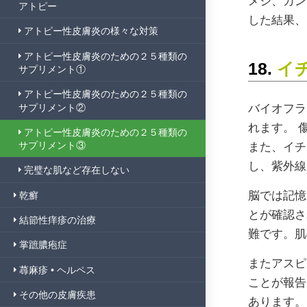
メジ、カン
アトピー
した結果、
アトピー性皮膚炎の様々な対策
アトピー性皮膚炎のための２５種類の
18.
イチ
サプリメント①
アトピー性皮膚炎のための２５種類の
サプリメント②
バイオフラ
れます。 
アトピー性皮膚炎のための２５種類の
サプリメント③
また、イチ
し、紫外線
完璧な肌など存在しない
脳では記憶
乾癬
とが確認さ
結節性痒疹の治療
難です。肌
掌蹠膿疱症
またアスピ
蕁麻疹 • ヘルペス
ことが報告
その他の皮膚疾患
あります。