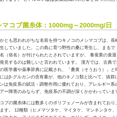
マコブ菌糸体：1000mg～2000mg/日
かとも思われがちな名前を持つキノコのメシマコブは、長
生していました。この島に育つ野性の桑に寄生し、まるで
名（俗名）が付けられたとされていますが、 養蚕業の衰
発見するのは難しいと言われています。 漢方では、古典
の医学書や薬事辞典に記載され、「桑黄（そうおう）」と
にはβ-グルカンの含有量が、他のキノコ類と比べて、抜群
カンは免疫系の賦活・調整作用に優れており、アレルギー系
アー障害のみならず、免疫系の不調が深くかかわっています
コブの菌糸体には数多くのポリフェノールが含まれており
ます。 12種類（ヒメマツタケ、マイタケ、マンネンタケ