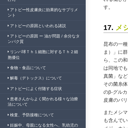
す。
アトピー性皮膚炎に効果的なサプリメ
ント
アトピーの原因といわれる諸説
17.
メシ
アトピーの原因 ー 油が問題 / 余分なタ
ンパク質
昆布の一種
ま）」に群
リンパ球Ｔｈ１細胞に対するＴｈ２細
胞優位
ら、この和
は同地でも
食物・食品について
真菌」など
解毒（デトックス）について
その菌糸体
アトピーによく付随する症状
のβ-グル
患者さんからよく聞かれる様々な治療
皮膚のバリ
法について
またメシマ
検査、予防接種について
も含んでい
妊娠中、母親になる女性へ、乳幼児の