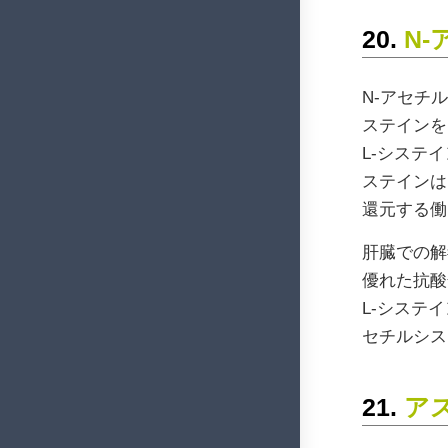
20.
N-
N-アセチ
ステインを
L-システ
ステインは
還元する働
肝臓での解
優れた抗酸
L-システ
セチルシス
21.
ア