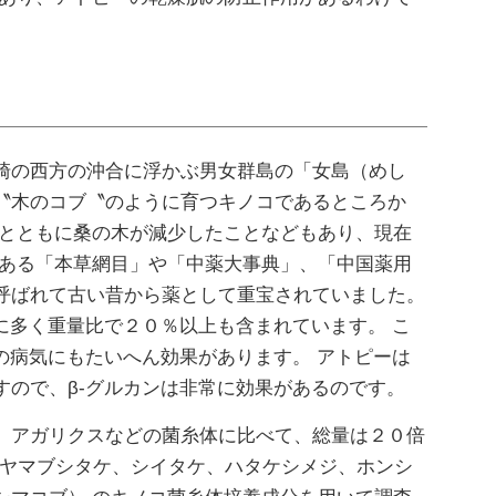
崎の西方の沖合に浮かぶ男女群島の「女島（めし
〝木のコブ〝のように育つキノコであるところか
退とともに桑の木が減少したことなどもあり、現在
である「本草網目」や「中薬大事典」、「中国薬用
呼ばれて古い昔から薬として重宝されていました。
に多く重量比で２０％以上も含まれています。 こ
の病気にもたいへん効果があります。 アトピーは
ので、β-グルカンは非常に効果があるのです。
、アガリクスなどの菌糸体に比べて、総量は２０倍
、ヤマブシタケ、シイタケ、ハタケシメジ、ホンシ