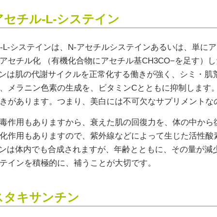
アセチル-L-システイン
ル-L-システインは、N-アセチルシステインあるいは、単に
アセチル化 （有機化合物にアセチル基CH3CO−を足す
インは肌の代謝サイクルを正常化する働きが強く、シミ・肌
、メラニン色素の生成を、ビタミンCとともに抑制します
きがあります。つまり、美白には不可欠なサプリメントな
毒作用もありますから、衰えた肌の回復力を、体の中から
化作用もありますので、紫外線などによって生じた活性酸
インは体内でも合成されますが、年齢とともに、その量が減
テインを積極的に、補うことが大切です。
スタキサンチン