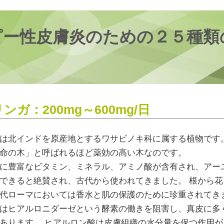
ピー性皮膚炎のための２５種類
ンガ：200mg～600mg/日
は北インドを原産地とするワサビノキ科に属する植物です
命の木」と呼ばれるほど薬効の高い木なのです。
に豊富なビタミン、ミネラル、アミノ酸が含有され、アー
できると絶賛され、古代から使われてきました。 根から
代ローマにおいては香水と肌の保護のために珍重されてき
はヒアルロニダーゼという酵素の働きを阻害し、真皮に多
あります。 ヒアルロン酸は皮膚組織の水分量を保つ作用