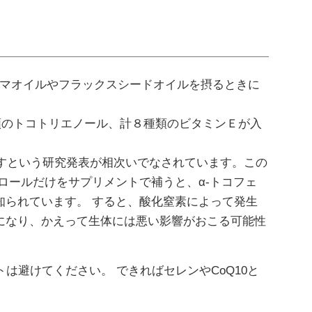
ゴマオイルやフラックスシードオイルを摂るときに
の４種類のトコトリエノール、計８種類のビタミンＥが入
すという研究発表が相次いでなされています。この
ェロールだけをサプリメントで補うと、α-トコフェ
知られています。 すると、酸化窒素によって発生
になり、かえって生体には悪い影響がおこる可能性
は避けてください。 できればセレンやCoQ10と