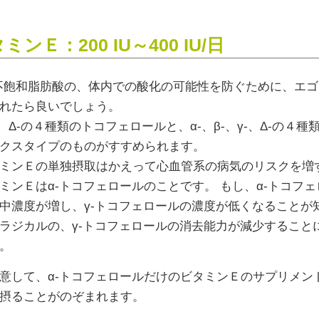
ミンＥ：200 IU～400 IU/日
不飽和脂肪酸の、体内での酸化の可能性を防ぐために、エ
れたら良いでしょう。
、γ-、Δ-の４種類のトコフェロールと、α-、β-、γ-、Δ-
クスタイプのものがすすめられます。
ミンＥの単独摂取はかえって心血管系の病気のリスクを増
ミンＥはα-トコフェロールのことです。 もし、α-トコフ
中濃度が増し、γ-トコフェロールの濃度が低くなることが
ラジカルの、γ-トコフェロールの消去能力が減少すること
。
意して、α-トコフェロールだけのビタミンＥのサプリメント
摂ることがのぞまれます。