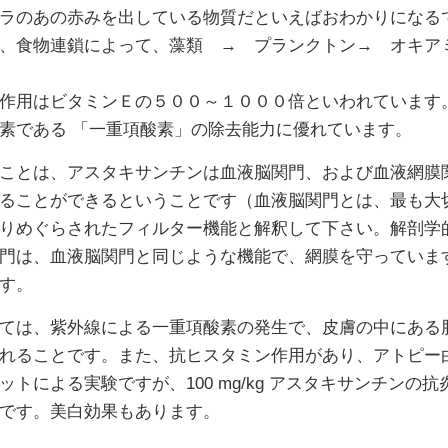
ラのあの赤みを出している物質だといえばおわかりになる
、食物連鎖によって、藻類 → プランクトン→ オキア
作用はビタミンＥの５００～１０００倍といわれています
素である 「一重項酸素」の除去能力に優れています。
ことは、アスタキサンチンは血液脳関門、および血液網膜
ることができるということです（血液脳関門とは、最も大
りめぐらされたフィルター機能と解釈して下さい。解剖学
門は、血液脳関門と同じような機能で、網膜を守っていま
す。
ては、紫外線による一重項酸素の発生で、皮膚の中にある
れることです。また、抗ヒスタミン作用があり、アトピー
ットによる実験ですが、100 mg/kg アスタキサンチンの抗炎
です。美白効果もあります。