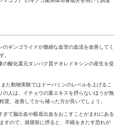
シマコブ） のキノコ菌糸体培養成分を用いて調査
ンのギンゴライドが微細な血管の血流を改善してく
す。
量の酸化還元タンパク質チオレドキシンの産生を促
。また動物実験ではドーパミンのレベルを上げるこ
りの人は、イチョウの葉エキスを摂らないほうが無
る程度、改善してから補った方が良いでしょう。
すぎて脳出血や眼底出血をおこすことがまれにある
ぎますので、就寝前に摂ると、不眠をきたす恐れが