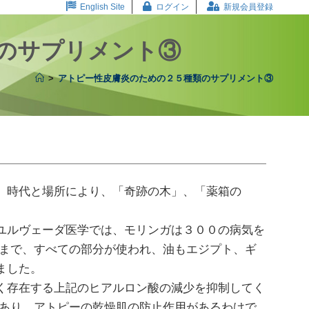
English Site
ログイン
新規会員登録
のサプリメント③
>
アトピー性皮膚炎のための２５種類のサプリメント③
。時代と場所により、「奇跡の木」、「薬箱の
ユルヴェーダ医学では、モリンガは３００の病気を
花まで、すべての部分が使われ、油もエジプト、ギ
ました。
く存在する上記のヒアルロン酸の減少を抑制してく
があり、アトピーの乾燥肌の防止作用があるわけで