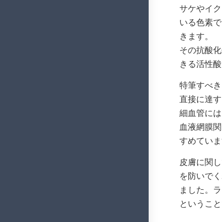
サケやイク
いる色素で
きます。
その抗酸化
きる活性酸
特筆すべき
直接に達す
細血管には
血液網膜関
すめていま
皮膚に関し
を防いでく
ました。ラ
ということ