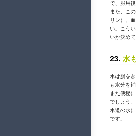
で、服用後
また、この
リン）、血
い。こうい
いか決めて
23.
水
水は腸をき
も水分を補
また便秘に
でしょう。
水道の水に
です。