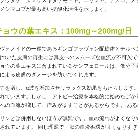
ゾウタケ、ヌメリスギタケモドキ、エリンギ、ナメコ、メ
メシマコブが最も高い抗酸化活性を示します。
ョウの葉エキス：100mg～200mg/日
ヴォノイドの一種であるギンゴフラヴォン配糖体とテルペ
傷ついた皮膚の再生には真皮へのスムーズな血流が不可欠で
ョウの葉エキスに含まれているケンフェロールは、低分子
による皮膚のダメージを防いでくれます。
力を増し、α波を増加させリラックス効果をもたらします
れています。しかし、アトピー治療を本格的に始めたばか
への血流が増して、痒みがますことがあるからです。 あ
リンとは併用しないほうが無難です。血の流れがよくなり
されています。 同じ理屈で、脳の血液循環が良くなりす