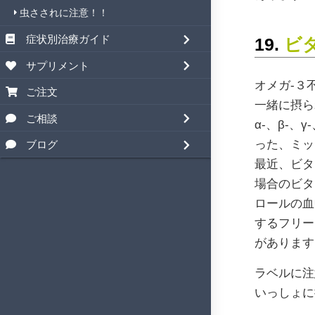
虫さされに注意！！
症状別治療ガイド
19.
ビタ
サプリメント
オメガ-３
ご注文
一緒に摂ら
ご相談
α-、β-
った、ミッ
ブログ
最近、ビタ
場合のビタ
ロールの血
するフリー
があります
ラベルに注
いっしょに