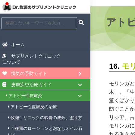
アト
ホーム
サプリメントクリニック
について
16.
モリ
病気の予防ガイド
モリンガと
皮膚疾患治療ガイド
木」、「生
アトピー性皮膚炎
驚くばかり
アトピー性皮膚炎の治療
防ぐことが
リシア、古
牧瀬クリニックの軟膏の成分、塗り方
モリンガに
４種類のローションと泡なしオイル石
れる働きが
けん