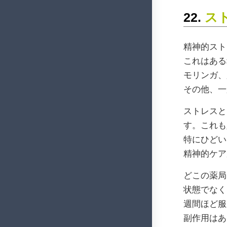
22.
ス
精神的スト
これはある
モリンガ、
その他、一
ストレスと
す。これも
特にひどい
精神的ケア
どこの薬局
状態でなく
週間ほど服
副作用はあ