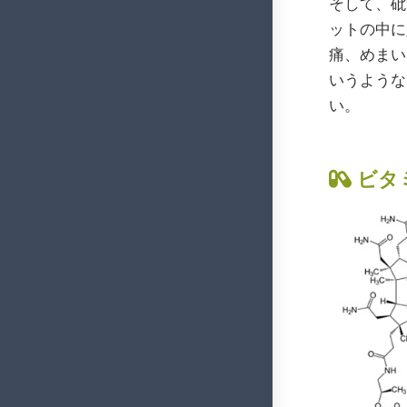
そして、砒
ットの中に
痛、めまい
いうような
い。
ビタミ