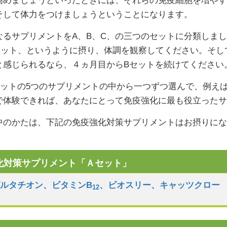
高めましょうといったときには、それらの免疫細胞を増や
そして体力をつけましょうということになります。
なるサプリメントをA、B、C、の三つのセットに分類しまし
セット、というように摂り、体調を観察してください。そし
と感じられるなら、４ヵ月目からBセットを続けてください
セットの5つのサプリメントの中から一つずつ選んで、例え
で体験できれば、あなたにとって免疫強化に最も役立った
中のかたは、下記の免疫強化対策サプリメントはお摂りに
強化対策サプリメント「Ａセット」
グルタチオン
、
ビタミンB
、
ビオスリー
、
キャッツクロー
12