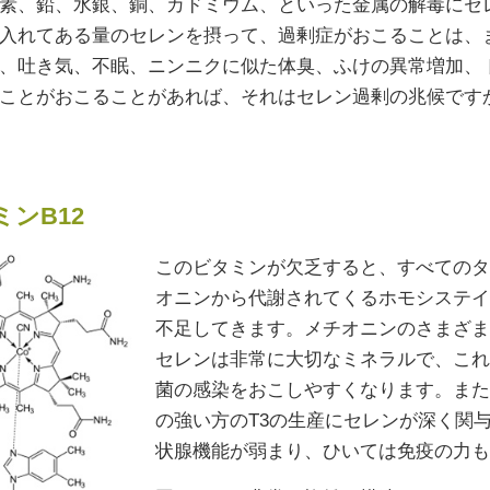
素、鉛、水銀、銅、カドミウム、といった金属の解毒にセ
入れてある量のセレンを摂って、過剰症がおこることは、
、吐き気、不眠、ニンニクに似た体臭、ふけの異常増加、
ことがおこることがあれば、それはセレン過剰の兆候です
ンB12
このビタミンが欠乏すると、すべてのタ
オニンから代謝されてくるホモシステイ
不足してきます。メチオニンのさまざま
セレンは非常に大切なミネラルで、これ
菌の感染をおこしやすくなります。また
の強い方のT3の生産にセレンが深く関与
状腺機能が弱まり、ひいては免疫の力も