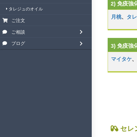
2) 免疫
タレジュのオイル
月桃
、
タ
ご注文
ご相談
ブログ
3) 免疫
マイタケ
セレ