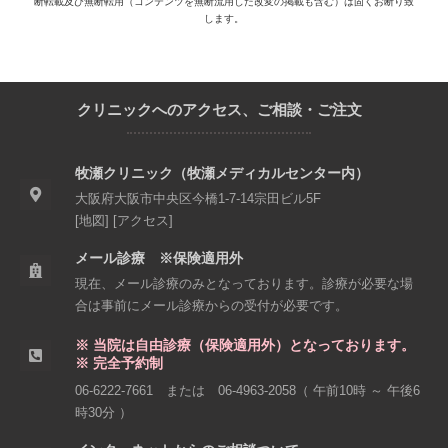
断転載及び無断転用（コンテンツを無断流用した改変の掲載も含む）は固くお断り致
します。
クリニックへのアクセス、ご相談・ご注文
牧瀬クリニック（牧瀬メディカルセンター内）
大阪府大阪市中央区今橋1-7-14
宗田ビル5F
[
地図
] [
アクセス
]
メール診療 ※保険適用外
現在、メール診療のみとなっております。診療が必要な場
合は事前にメール診療からの受付が必要です。
※ 当院は自由診療（保険適用外）となっております。
※ 完全予約制
06-6222-7661
または
06-4963-2058
（ 午前10時 ～ 午後6
時30分 ）